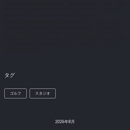
22:00(月曜定休)Re Force Golf（@reforce_golf）では、お客
様の様々なご要望に合わせて出張レッスンも行っております
🛩＝＝＝＝＝＝＝＝＝＝＝＝＝＝＝＝＝＝＝＝
#ReForceGolfStudio#ReForceGolf#リフォースゴルフスタジ
オ#習志野ゴルフ#谷津ゴルフ#ゴルフ#出張レッスン#ゴルフ
スイング#インドアゴルフ#シミュレーションゴルフ#ゴルフ
練習場#ゴルフレッスン#ゴルフレッスン動画#ゴルフ初心者#
ゴルフ男子#ゴルフ女子#ゴルフスクール#ビフォーアフター
#golf#golfswing
タグ
ゴルフ
スタジオ
2026年8月