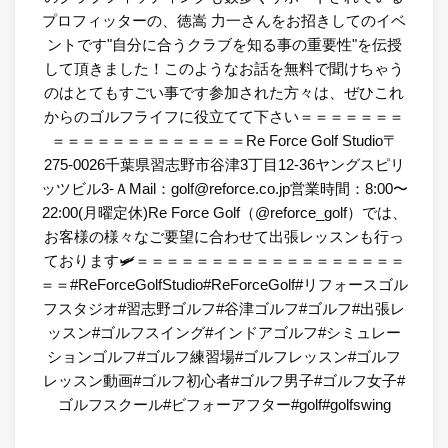
プロフィッターの、徳嵩 力一さんをお招きしてのイベ
ントです"自分に合うクラブを知る事の重要性"を伝授
して頂きました！このようなお話を無料で聞けちゃう
のはとてもすごい事です参加された方々は、ぜひこれ
からのゴルフライフに役立てて下さい＝＝＝＝＝＝＝
＝＝＝＝＝＝＝＝＝＝＝＝＝Re Force Golf Studio〒
275-0026千葉県習志野市谷津3丁目12-36ヤングスピリ
ッツビル3-ＡMail：golf@reforce.co.jp営業時間：8:00〜
22:00(月曜定休)Re Force Golf（@reforce_golf）では、
お客様の様々なご要望に合わせて出張レッスンも行っ
ております🛩＝＝＝＝＝＝＝＝＝＝＝＝＝＝＝＝＝＝
＝＝#ReForceGolfStudio#ReForceGolf#リフォースゴル
フスタジオ#習志野ゴルフ#谷津ゴルフ#ゴルフ#出張レ
ッスン#ゴルフスイング#インドアゴルフ#シミュレー
ションゴルフ#ゴルフ練習場#ゴルフレッスン#ゴルフ
レッスン動画#ゴルフ初心者#ゴルフ男子#ゴルフ女子#
ゴルフスクール#ビフォーアフター#golf#golfswing