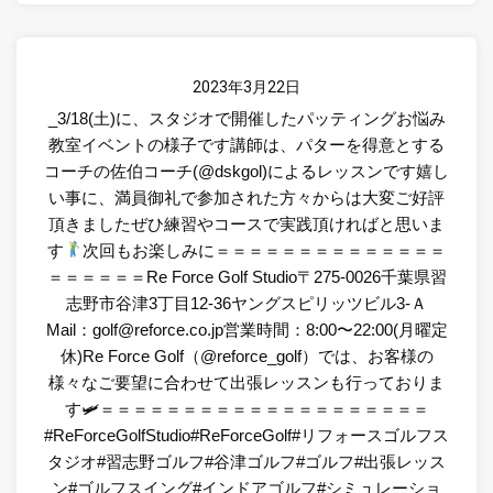
2023年3月22日
_3/18(土)に、スタジオで開催したパッティングお悩み
教室イベントの様子です
講師は、パターを得意とする
コーチの佐伯コーチ(@dskgol)によるレッスンです嬉し
い事に、満員御礼で参加された方々からは大変ご好評
頂きましたぜひ練習やコースで実践頂ければと思いま
す
次回もお楽しみに＝＝＝＝＝＝＝＝＝＝＝＝＝＝
＝＝＝＝＝＝Re Force Golf Studio〒275-0026千葉県習
志野市谷津3丁目12-36ヤングスピリッツビル3-Ａ
Mail：golf@reforce.co.jp営業時間：8:00〜22:00(月曜定
休)Re Force Golf（@reforce_golf）では、お客様の
様々なご要望に合わせて出張レッスンも行っておりま
す🛩＝＝＝＝＝＝＝＝＝＝＝＝＝＝＝＝＝＝＝＝
#ReForceGolfStudio#ReForceGolf#リフォースゴルフス
タジオ#習志野ゴルフ#谷津ゴルフ#ゴルフ#出張レッス
ン#ゴルフスイング#インドアゴルフ#シミュレーショ