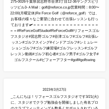
275-0026千葉県習志野市谷津3丁目12-36ヤングスピリ
ッツビル3-ＡMail：golf@reforce.co.jp営業時間：8:00〜
22:00(月曜定休)Re Force Golf（@reforce_golf）では、
お客様の様々なご要望に合わせて出張レッスンも行っ
ております🛩＝＝＝＝＝＝＝＝＝＝＝＝＝＝＝＝＝＝
＝＝#ReForceGolfStudio#ReForceGolf#リフォースゴル
フスタジオ#習志野ゴルフ#谷津ゴルフ#ゴルフ#出張レ
ッスン#ゴルフスイング#インドアゴルフ#シミュレー
ションゴルフ#ゴルフ練習場#ゴルフレッスン#ゴルフ
レッスン動画#ゴルフ初心者#ゴルフ男子#ゴルフ女子#
ゴルフスクール#ビフォーアフター#golf#golfswing
2023年3月27日
_こんにちは！リフォースゴルフスタジオです3/21(火)
に、スタジオでクラブ勉強会を開催しました️有名プロ
のクラブフィッティングも数多くサポートされている