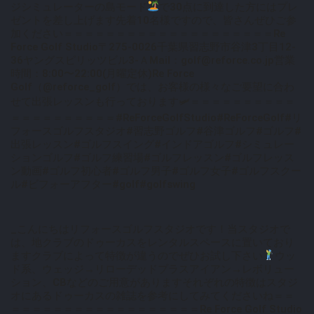
ジ
シミュレーターの島モード
で30点に到達した方にはプレ
ゼントを差し上げます先着10名様ですので、皆さんぜひご参
加ください＝＝＝＝＝＝＝＝＝＝＝＝＝＝＝＝＝＝＝＝Re
Force Golf Studio〒275-0026千葉県習志野市谷津3丁目12-
36ヤングスピリッツビル3-ＡMail：golf@reforce.co.jp営業
時間：8:00〜22:00(月曜定休)Re Force
Golf（@reforce_golf）では、お客様の様々なご要望に合わ
せて出張レッスンも行っております🛩＝＝＝＝＝＝＝＝＝＝
＝＝＝＝＝＝＝＝＝＝#ReForceGolfStudio#ReForceGolf#リ
フォースゴルフスタジオ#習志野ゴルフ#谷津ゴルフ#ゴルフ#
出張レッスン#ゴルフスイング#インドアゴルフ#シミュレー
ションゴルフ#ゴルフ練習場#ゴルフレッスン#ゴルフレッス
ン動画#ゴルフ初心者#ゴルフ男子#ゴルフ女子#ゴルフスクー
ル#ビフォーアフター#golf#golfswing
_こんにちはリフォースゴルフスタジオです！当スタジオで
は、地クラブのドゥーカスをレンタルスペースに置いており
ますクラブによって特徴が違うのでぜひお試し下さい
ウッ
ド系、ウェッジ→リローデッドプラスアイアン→レボリュー
ション、CBなどのご用意がありますそれぞれの特徴はスタジ
オにあるドゥーカスの雑誌を参考にしてみてくださいね＝＝
＝＝＝＝＝＝＝＝＝＝＝＝＝＝＝＝＝＝Re Force Golf Studio