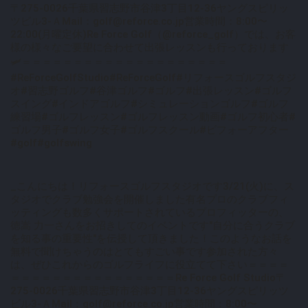
〒275-0026千葉県習志野市谷津3丁目12-36ヤングスピリッ
ツビル3-ＡMail：golf@reforce.co.jp営業時間：8:00〜
22:00(月曜定休)Re Force Golf（@reforce_golf）では、お客
様の様々なご要望に合わせて出張レッスンも行っております
🛩＝＝＝＝＝＝＝＝＝＝＝＝＝＝＝＝＝＝＝＝
#ReForceGolfStudio#ReForceGolf#リフォースゴルフスタジ
オ#習志野ゴルフ#谷津ゴルフ#ゴルフ#出張レッスン#ゴルフ
スイング#インドアゴルフ#シミュレーションゴルフ#ゴルフ
練習場#ゴルフレッスン#ゴルフレッスン動画#ゴルフ初心者#
ゴルフ男子#ゴルフ女子#ゴルフスクール#ビフォーアフター
#golf#golfswing
_こんにちは！リフォースゴルフスタジオです3/21(火)に、ス
タジオでクラブ勉強会を開催しました️有名プロのクラブフィ
ッティングも数多くサポートされているプロフィッターの、
徳嵩 力一さんをお招きしてのイベントです"自分に合うクラブ
を知る事の重要性"を伝授して頂きました！このようなお話を
無料で聞けちゃうのはとてもすごい事です参加された方々
は、ぜひこれからのゴルフライフに役立てて下さい＝＝＝＝
＝＝＝＝＝＝＝＝＝＝＝＝＝＝＝＝Re Force Golf Studio〒
275-0026千葉県習志野市谷津3丁目12-36ヤングスピリッツ
ビル3-ＡMail：golf@reforce.co.jp営業時間：8:00〜