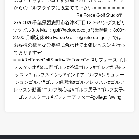
のはとてもすごい事です参加された方々は、ぜひこれ
からのゴルフライフに役立てて下さい＝＝＝＝＝＝＝
＝＝＝＝＝＝＝＝＝＝＝＝＝Re Force Golf Studio〒
275-0026千葉県習志野市谷津3丁目12-36ヤングスピリ
ッツビル3-ＡMail：golf@reforce.co.jp営業時間：8:00〜
22:00(月曜定休)Re Force Golf（@reforce_golf）では、
お客様の様々なご要望に合わせて出張レッスンも行っ
ております🛩＝＝＝＝＝＝＝＝＝＝＝＝＝＝＝＝＝＝
＝＝#ReForceGolfStudio#ReForceGolf#リフォースゴル
フスタジオ#習志野ゴルフ#谷津ゴルフ#ゴルフ#出張レ
ッスン#ゴルフスイング#インドアゴルフ#シミュレー
ションゴルフ#ゴルフ練習場#ゴルフレッスン#ゴルフ
レッスン動画#ゴルフ初心者#ゴルフ男子#ゴルフ女子#
ゴルフスクール#ビフォーアフター#golf#golfswing