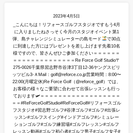
2023年4月5日
_こんにちは！リフォースゴルフスタジオですもう4月
に入りましたねさっそく今月のスタジオイベント第1
弾、
島チャレンジ
シミュレーターの島モード
で30点
に到達した方にはプレゼントを差し上げます先着10名
様ですので、皆さんぜひご参加ください＝＝＝＝＝＝
＝＝＝＝＝＝＝＝＝＝＝＝＝＝Re Force Golf Studio〒
275-0026千葉県習志野市谷津3丁目12-36ヤングスピリ
ッツビル3-ＡMail：golf@reforce.co.jp営業時間：8:00〜
22:00(月曜定休)Re Force Golf（@reforce_golf）では、
お客様の様々なご要望に合わせて出張レッスンも行っ
ております🛩＝＝＝＝＝＝＝＝＝＝＝＝＝＝＝＝＝＝
＝＝#ReForceGolfStudio#ReForceGolf#リフォースゴル
フスタジオ#習志野ゴルフ#谷津ゴルフ#ゴルフ#出張レ
ッスン#ゴルフスイング#インドアゴルフ#シミュレー
ションゴルフ#ゴルフ練習場#ゴルフレッスン#ゴルフ
レッスン動画#ゴルフ初心者#ゴルフ男子#ゴルフ女子#