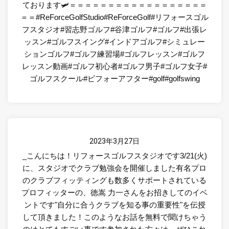
ております🛩＝＝＝＝＝＝＝＝＝＝＝＝＝＝＝＝＝＝
＝＝#ReForceGolfStudio#ReForceGolf#リフォースゴル
フスタジオ#習志野ゴルフ#谷津ゴルフ#ゴルフ#出張レ
ッスン#ゴルフスイング#インドアゴルフ#シミュレー
ションゴルフ#ゴルフ練習場#ゴルフレッスン#ゴルフ
レッスン動画#ゴルフ初心者#ゴルフ男子#ゴルフ女子#
ゴルフスクール#ビフォーアフター#golf#golfswing
2023年3月27日
_こんにちは！リフォースゴルフスタジオです3/21(火)
に、スタジオでクラブ勉強会を開催しました️有名プロ
のクラブフィッティングも数多くサポートされている
プロフィッターの、徳嵩 力一さんをお招きしてのイベ
ントです"自分に合うクラブを知る事の重要性"を伝授
して頂きました！このようなお話を無料で聞けちゃう