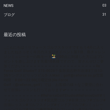
NEWS
03
ブログ
31
最近の投稿
_こんにちは！リフォースゴルフスタジオですもう4月に入り
ましたねさっそく今月のスタジオイベント第1弾、
島チャレン
ジ
シミュレーターの島モード
で30点に到達した方にはプレ
ゼントを差し上げます先着10名様ですので、皆さんぜひご参
加ください＝＝＝＝＝＝＝＝＝＝＝＝＝＝＝＝＝＝＝＝Re
Force Golf Studio〒275-0026千葉県習志野市谷津3丁目12-
36ヤングスピリッツビル3-ＡMail：golf@reforce.co.jp営業
時間：8:00〜22:00(月曜定休)Re Force
Golf（@reforce_golf）では、お客様の様々なご要望に合わ
せて出張レッスンも行っております🛩＝＝＝＝＝＝＝＝＝＝
＝＝＝＝＝＝＝＝＝＝#ReForceGolfStudio#ReForceGolf#リ
フォースゴルフスタジオ#習志野ゴルフ#谷津ゴルフ#ゴルフ#
出張レッスン#ゴルフスイング#インドアゴルフ#シミュレー
ションゴルフ#ゴルフ練習場#ゴルフレッスン#ゴルフレッス