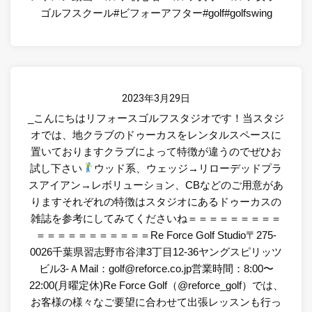
ゴルフスクール#ビフォーアフター#golf#golfswing
2023年3月29日
_こんにちはリフォースゴルフスタジオです！当スタジ
オでは、地クラブのドゥーカスをレンタルスペースに
置いておりますクラブによって特徴が違うのでぜひお
試し下さい
ウッド系、ウェッジ→リローデッドプラ
スアイアン→レボリューション、CBなどのご用意があ
りますそれぞれの特徴はスタジオにあるドゥーカスの
雑誌を参考にしてみてくださいね＝＝＝＝＝＝＝＝＝
＝＝＝＝＝＝＝＝＝＝＝Re Force Golf Studio〒275-
0026千葉県習志野市谷津3丁目12-36ヤングスピリッツ
ビル3-ＡMail：golf@reforce.co.jp営業時間：8:00〜
22:00(月曜定休)Re Force Golf（@reforce_golf）では、
お客様の様々なご要望に合わせて出張レッスンも行っ