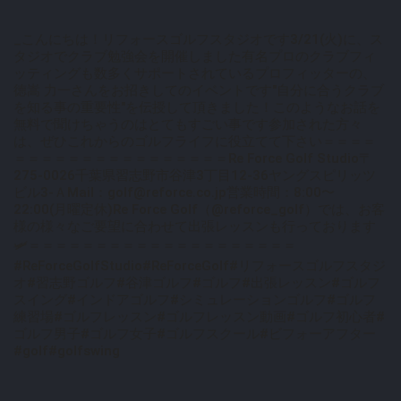
_こんにちは！リフォースゴルフスタジオです3/21(火)に、ス
タジオでクラブ勉強会を開催しました️有名プロのクラブフィ
ッティングも数多くサポートされているプロフィッターの、
徳嵩 力一さんをお招きしてのイベントです"自分に合うクラブ
を知る事の重要性"を伝授して頂きました！このようなお話を
無料で聞けちゃうのはとてもすごい事です参加された方々
は、ぜひこれからのゴルフライフに役立てて下さい＝＝＝＝
＝＝＝＝＝＝＝＝＝＝＝＝＝＝＝＝Re Force Golf Studio〒
275-0026千葉県習志野市谷津3丁目12-36ヤングスピリッツ
ビル3-ＡMail：golf@reforce.co.jp営業時間：8:00〜
22:00(月曜定休)Re Force Golf（@reforce_golf）では、お客
様の様々なご要望に合わせて出張レッスンも行っております
🛩＝＝＝＝＝＝＝＝＝＝＝＝＝＝＝＝＝＝＝＝
#ReForceGolfStudio#ReForceGolf#リフォースゴルフスタジ
オ#習志野ゴルフ#谷津ゴルフ#ゴルフ#出張レッスン#ゴルフ
スイング#インドアゴルフ#シミュレーションゴルフ#ゴルフ
練習場#ゴルフレッスン#ゴルフレッスン動画#ゴルフ初心者#
ゴルフ男子#ゴルフ女子#ゴルフスクール#ビフォーアフター
#golf#golfswing