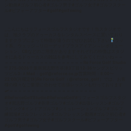
ン動画#ゴルフ初心者#ゴルフ男子#ゴルフ女子#ゴルフスクー
ル#ビフォーアフター#golf#golfswing
_こんにちはリフォースゴルフスタジオです！当スタジオで
は、地クラブのドゥーカスをレンタルスペースに置いており
ますクラブによって特徴が違うのでぜひお試し下さい
ウッ
ド系、ウェッジ→リローデッドプラスアイアン→レボリュー
ション、CBなどのご用意がありますそれぞれの特徴はスタジ
オにあるドゥーカスの雑誌を参考にしてみてくださいね＝＝
＝＝＝＝＝＝＝＝＝＝＝＝＝＝＝＝＝＝Re Force Golf Studio
〒275-0026千葉県習志野市谷津3丁目12-36ヤングスピリッ
ツビル3-ＡMail：golf@reforce.co.jp営業時間：8:00〜
22:00(月曜定休)Re Force Golf（@reforce_golf）では、お客
様の様々なご要望に合わせて出張レッスンも行っております
🛩＝＝＝＝＝＝＝＝＝＝＝＝＝＝＝＝＝＝＝＝
#ReForceGolfStudio#ReForceGolf#リフォースゴルフスタジ
オ#習志野ゴルフ#谷津ゴルフ#ゴルフ#出張レッスン#ゴルフ
スイング#インドアゴルフ#シミュレーションゴルフ#ゴルフ
練習場#ゴルフレッスン#ゴルフレッスン動画#ゴルフ初心者#
ゴルフ男子#ゴルフ女子#ゴルフスクール#ビフォーアフター
#golf#golfswing